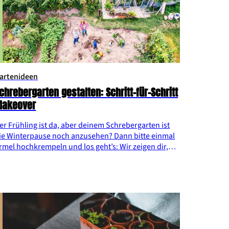
artenideen
chrebergarten gestalten: Schritt-für-Schritt
akeover
er Frühling ist da, aber deinem Schrebergarten ist
ie Winterpause noch anzusehen? Dann bitte einmal
rmel hochkrempeln und los geht’s: Wir zeigen dir,
ie du den Schrebergarten in zehn Schritten fit für
ie beginnende Gartensaison machst.