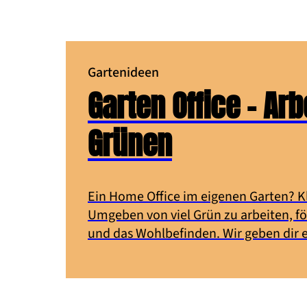
Balkon oder Terrasse. Ein paar Blätter zupfen und
schon kannst du deine Sommer- und
Herbstmahlzeiten verfeinern. Mit einem
Kräuterhochbeet hast du frische Kräuter immer
griffbereit.
Gartenideen
Garten Office – Ar
Grünen
Ein Home Office im eigenen Garten? Kl
Umgeben von viel Grün zu arbeiten, fö
und das Wohlbefinden. Wir geben dir e
mit denen auch du schon bald dein Ga
kannst.