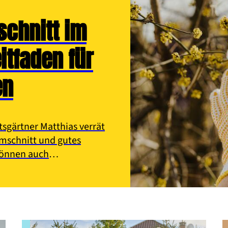
schnitt im
itfaden für
en
tsgärtner Matthias verrät
umschnitt und gutes
können auch