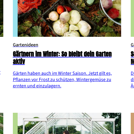
Gartenideen
G
Gärtnern im Winter: So bleibt dein Garten
S
aktiv
M
r
Gärten haben auch im Winter Saison. Jetzt gilt es,
D
Pflanzen vor Frost zu schützen, Wintergemüse zu
d
ernten und einzulagern.
Ä
w
d