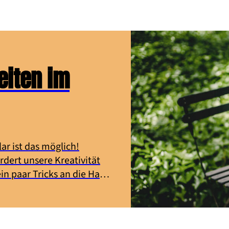
Auslauf. Wie das geht, liest du hier!
beiten im
ar ist das möglich!
rdert unsere Kreativität
in paar Tricks an die Hand,
rten Office genießen