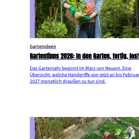
Gartenideen
Gartentipps 2026: In den Garten, fertig, los!
Das Gartenjahr beginnt im März von Neuem. Eine
Übersicht, welche Handgriffe von jetzt an bis Februa
2027 monatlich draußen zu tun sind.