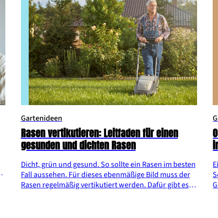
Gartenideen
G
Rasen vertikutieren: Leitfaden für einen
O
gesunden und dichten Rasen
i
Dicht, grün und gesund. So sollte ein Rasen im besten
E
Fall aussehen. Für dieses ebenmäßige Bild muss der
S
Rasen regelmäßig vertikutiert werden. Dafür gibt es
G
r
hier hilfreiche Tipps und Tricks.
F
O
g