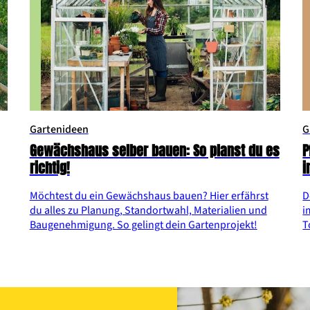
Gartenideen
G
Gewächshaus selber bauen: So planst du es
P
richtig!
i
Möchtest du ein Gewächshaus bauen? Hier erfährst
D
du alles zu Planung, Standortwahl, Materialien und
i
Baugenehmigung. So gelingt dein Gartenprojekt!
T