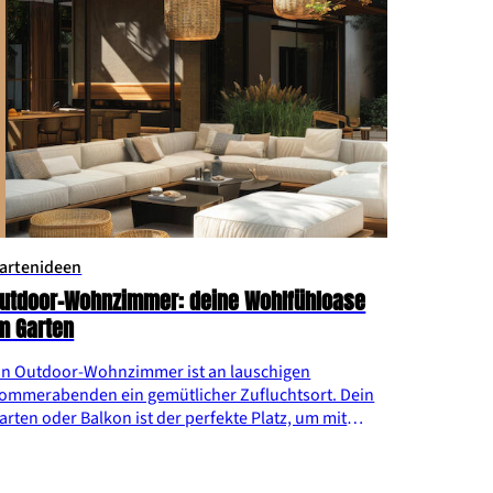
artenideen
utdoor-Wohnzimmer: deine Wohlfühloase
m Garten
in Outdoor-Wohnzimmer ist an lauschigen
ommerabenden ein gemütlicher Zufluchtsort. Dein
arten oder Balkon ist der perfekte Platz, um mit
reund:innen den Feierabend zu genießen. Um dein
utdoor-Wohnzimmer gemütlich und nachhaltig zu
estalten, liefern wir dir im Folgenden hilfreiche