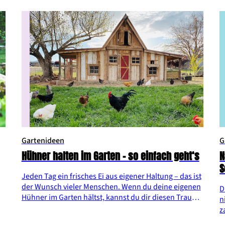
I
Gartenideen
G
Hühner halten im Garten – so einfach geht‘s
N
Jeden Tag ein frisches Ei aus eigener Haltung – das ist
der Wunsch vieler Menschen. Wenn du deine eigenen
D
Hühner im Garten hältst, kannst du dir diesen Traum
n
erfüllen. Dafür brauchst du keinen Bauernhof, aber
z
genügend Platz im Garten für einen Stall und für den
a