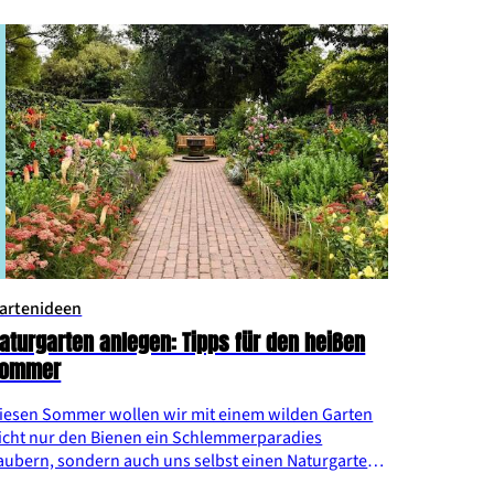
nspirationen und Tipps.
artenideen
aturgarten anlegen: Tipps für den heißen
Sommer
iesen Sommer wollen wir mit einem wilden Garten
icht nur den Bienen ein Schlemmerparadies
aubern, sondern auch uns selbst einen Naturgarten
nlegen, in dem es überall plätschert und duftet.