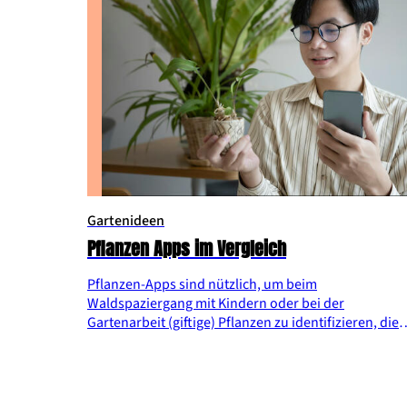
Gartenideen
Pflanzen Apps im Vergleich
Pflanzen-Apps sind nützlich, um beim
Waldspaziergang mit Kindern oder bei der
Gartenarbeit (giftige) Pflanzen zu identifizieren, die
Pflege von Pflanzen zu steuern, oder um etwas
dazuzulernen. Damit du die richtige Pflanzen-App fü
dein ‚special interest‘ findest, haben wir einige für
dich getestet.