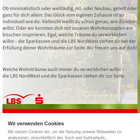
Ob minimalistisch oder weitläufig, Alt- oder Neubau, geteilt oder
ganz für dich allein: Das Glück vom eigenen Zuhause ist so
individuell wie du. Vielleicht weißt du schon genau, wie du leben
willst. Oder wir konnten dich mit unseren Wohnkonzepten ein
bisschen inspirieren. Egal, welche Träume du verwirklichen
willst – die Sparkassen und die LBS NordWest stehen dir bei der
Erfüllung deiner Wohnträume zur Seite. Wir freuen uns auf dich!
Welche Wohnträume auch immer du verwirklichen willst –
die LBS NordWest und die Sparkassen stehen dir zur Seite.
powered by
LBS NordWest
Bausparkasse der Sparkassen
Wir verwenden Cookies
Wir geben deiner Zukunft ein Zuhause.
Wir setzen Cookies ein, um die Nutzung unserer Webseiten zu
analysieren, einschließlich des Such und Surfverlaufs,