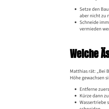
Leitfa
Setze den Bau
aber nicht zu 
Schneide imme
vermieden we
Welche Äs
Matthias rät: „Bei 
Höhe gewachsen sin
Entferne zuers
Kürze dann zu
Wassertriebe s
schneiden.