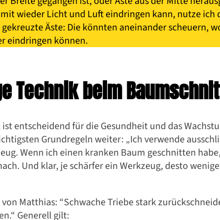
er Breite gegangen ist, oder Äste aus der Mitte herau
it wieder Licht und Luft eindringen kann, nutze ich 
gekreuzte Äste: Die könnten aneinander scheuern, w
er eindringen können.
ige Technik beim Baumschnit
tt ist entscheidend für die Gesundheit und das Wachs
wichtigsten Grundregeln weiter: „Ich verwende ausschl
eug. Wenn ich einen kranken Baum geschnitten habe, 
ch. Und klar, je schärfer ein Werkzeug, desto weniger
Gartenideen
 Baumschnitt im eig
p von Matthias: “Schwache Triebe stark zurückschneide
n.“ Generell gilt: