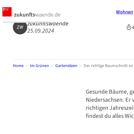
Wohnen
zukunftswaende
ZW
4
25.09.2024
Home
›
Im Grünen
›
Gartenideen
›
Der richtige Baumschnitt im
Gesunde Bäume, gep
Niedersachsen. Er 
richtigen Jahreszei
findest du alles W