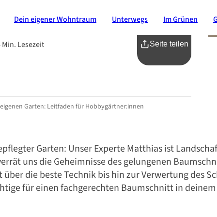
Dein eigener Wohntraum
Unterwegs
Im Grünen
 Min. Lesezeit
Seite teilen
 eigenen Garten: Leitfaden für Hobbygärtner:innen
flegter Garten: Unser Experte Matthias ist Landschaf
verrät uns die Geheimnisse des gelungenen Baumschni
t über die beste Technik bis hin zur Verwertung des Sc
ichtige für einen fachgerechten Baumschnitt in deinem