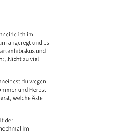
hneide ich im
tum angeregt und es
Gartenhibiskus und
: „Nicht zu viel
hneidest du wegen
tsommer und Herbst
erst, welche Äste
lt der
 nochmal im