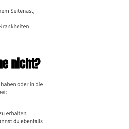
:innen
nem Seitenast,
 Krankheiten
he nicht?
 haben oder in die
ei:
zu erhalten.
annst du ebenfalls