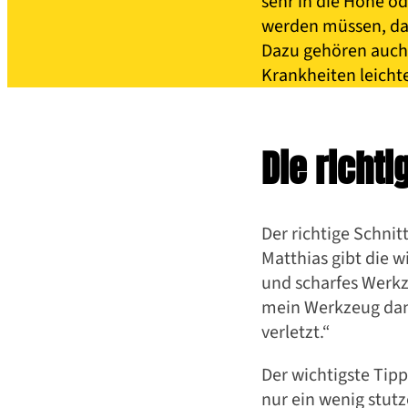
sehr in die Höhe od
werden müssen, dam
Dazu gehören auch 
Krankheiten leicht
Die richt
Der richtige Schni
Matthias gibt die 
und scharfes Werkz
mein Werkzeug dana
verletzt.“
Der richtige
Der wichtigste Tip
nur ein wenig stutze