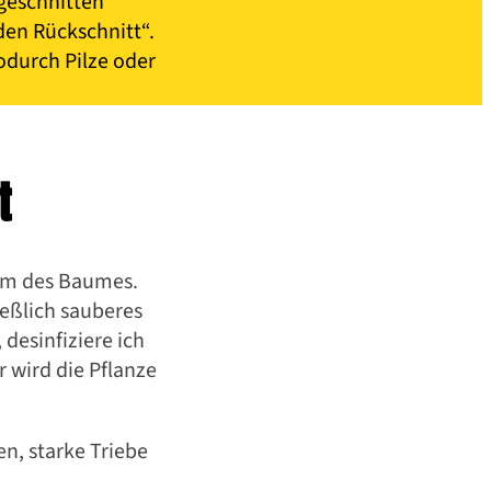
sgeschnitten
den Rückschnitt“.
odurch Pilze oder
t
tum des Baumes.
ießlich sauberes
desinfiziere ich
 wird die Pflanze
enen Garten:
n, starke Triebe