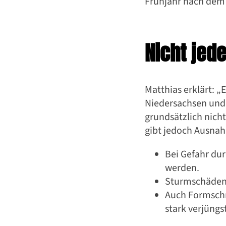
Frühjahr nach dem 
Nicht jede
Matthias erklärt: „
Niedersachsen und 
grundsätzlich nich
gibt jedoch Ausna
Bei Gefahr du
werden.
Sturmschäden d
Auch Formschni
stark verjüngst