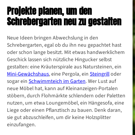
Projekte planen, um den
Schrebergarten neu zu gestalten
Neue Ideen bringen Abwechslung in den
Schrebergarten, egal ob du ihn neu gepachtet hast
oder schon lange besitzt. Mit etwas handwerklichem
Geschick lassen sich nützliche Hingucker selbst
gestalten: eine Kräuterspirale aus Natursteinen, ein
Mini-Gewächshaus
, eine Pergola, ein
Steingrill
oder
Gartenideen
sogar ein
Schwimmteich im Garten
. Wer Lust auf
Schrebergarten gestalten:
neue Möbel hat, kann auf Kleinanzeigen-Portalen
stöbern, durch Flohmärkte schlendern oder Paletten
Schritt-für-Schritt
nutzen, um etwa Loungemöbel, ein Hängesofa, eine
Liege oder einen Pflanztisch zu bauen. Denk daran,
Makeover
sie gut abzuschleifen, um dir keine Holzsplitter
einzufangen.