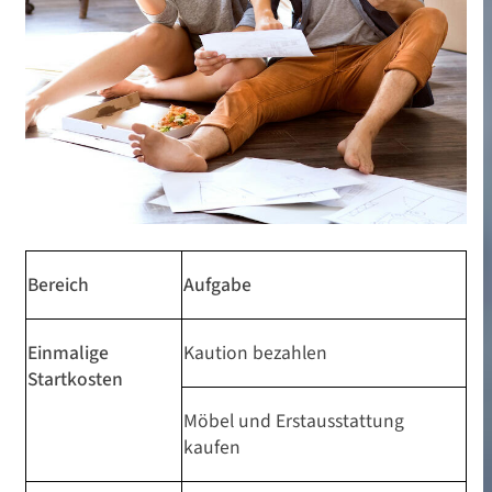
Bereich
Aufgabe
Einmalige
Kaution bezahlen
Wohnideen
Startkosten
Erste eigene Wohnung: Mit
Möbel und Erstausstattung
dieser Checkliste gelingt
kaufen