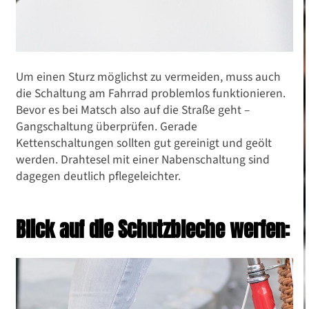
Um einen Sturz möglichst zu vermeiden, muss auch
die Schaltung am Fahrrad problemlos funktionieren.
Bevor es bei Matsch also auf die Straße geht –
Gangschaltung überprüfen. Gerade
Kettenschaltungen sollten gut gereinigt und geölt
werden. Drahtesel mit einer Nabenschaltung sind
dagegen deutlich pflegeleichter.
Blick auf die Schutzbleche werfen:
Reisen und Mobilität
Fahrrad Winterfest machen