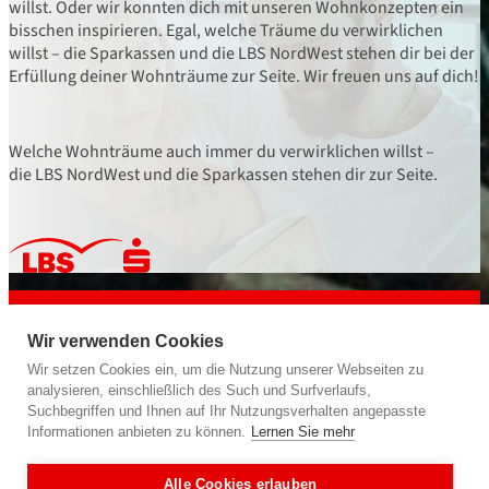
willst. Oder wir konnten dich mit unseren Wohnkonzepten ein
bisschen inspirieren. Egal, welche Träume du verwirklichen
willst – die Sparkassen und die LBS NordWest stehen dir bei der
Erfüllung deiner Wohnträume zur Seite. Wir freuen uns auf dich!
Welche Wohnträume auch immer du verwirklichen willst –
die LBS NordWest und die Sparkassen stehen dir zur Seite.
powered by
LBS NordWest
Bausparkasse der Sparkassen
Wir verwenden Cookies
Wir geben deiner Zukunft ein Zuhause.
Wir setzen Cookies ein, um die Nutzung unserer Webseiten zu
analysieren, einschließlich des Such und Surfverlaufs,
Suchbegriffen und Ihnen auf Ihr Nutzungsverhalten angepasste
Informationen anbieten zu können.
Lernen Sie mehr
Folge uns auf
Alle Cookies erlauben