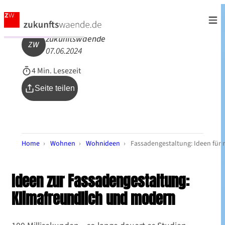
zukunftswaende
ZW
07.06.2024
4 Min. Lesezeit
Seite teilen
Home
›
Wohnen
›
Wohnideen
›
Fassadengestaltung: Ideen für 
Ideen zur Fassadengestaltung:
Klimafreundlich und modern