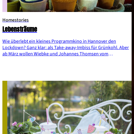
Homestories
Lebensträume
Wie überlebt ein kleines Programmkino in Hannover den
Lockdown? Ganz klar: als Take-away-Imbiss für Grünkohl. Aber
ab März wollen Wiebke und Johannes Thomsen vom
Lodderbast-Kino wieder Filme zeigen. Wie? Da werden sich die
beiden schon das Richtige einfallen lassen.