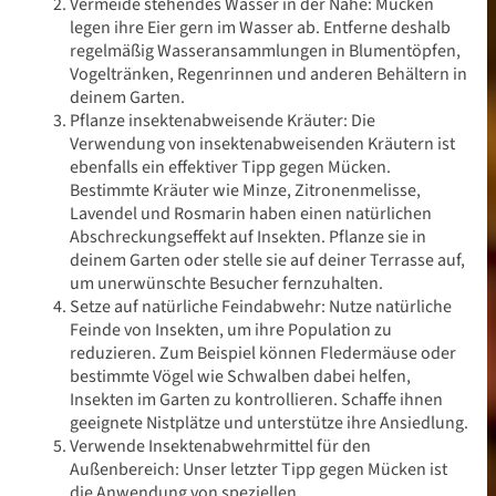
Vermeide stehendes Wasser in der Nähe: Mücken
legen ihre Eier gern im Wasser ab. Entferne deshalb
regelmäßig Wasseransammlungen in Blumentöpfen,
Ökologisch wohnen
Vogeltränken, Regenrinnen und anderen Behältern in
deinem Garten.
15 Tipps gegen Mücken –
Pflanze insektenabweisende Kräuter: Die
Verwendung von insektenabweisenden Kräutern ist
den Sommer in vollen
ebenfalls ein effektiver Tipp gegen Mücken.
Bestimmte Kräuter wie Minze, Zitronenmelisse,
Zügen genießen
Lavendel und Rosmarin haben einen natürlichen
Abschreckungseffekt auf Insekten. Pflanze sie in
deinem Garten oder stelle sie auf deiner Terrasse auf,
um unerwünschte Besucher fernzuhalten.
Setze auf natürliche Feindabwehr: Nutze natürliche
Feinde von Insekten, um ihre Population zu
reduzieren. Zum Beispiel können Fledermäuse oder
bestimmte Vögel wie Schwalben dabei helfen,
Insekten im Garten zu kontrollieren. Schaffe ihnen
geeignete Nistplätze und unterstütze ihre Ansiedlung.
Verwende Insektenabwehrmittel für den
Außenbereich: Unser letzter Tipp gegen Mücken ist
die Anwendung von speziellen