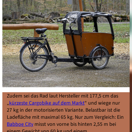
Zudem sei das Rad laut Hersteller mit 177,5 cm das
„
kürzeste Cargobike auf dem Markt
“ und wiege nur
27 kg in der motorisierten Variante. Belastbar ist die
Ladefläche mit maximal 65 kg. Nur zum Vergleich: Ein
Babboe City
misst von vorne bis hinten 2,55 m bei
einem Gewicht von 60 kg und einem