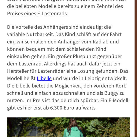
die beliebten Modelle bereits zu einem Zehntel des
Preises eines E-Lastenrads.
Die Vorteile des Anhängers sind eindeutig: die
variable Nutzbarkeit. Das Kind schläft auf der Fahrt
ein, wir schnallen den Anhänger vom Rad ab und
Reisen und Mobilität
können bequem mit dem schlafenden Kind
einkaufen gehen. Ein großer Pluspunkt gegenüber
Der Lastenrad-Vergleich:
dem Lastenrad. Allerdings hat auch dafür jetzt ein
Das sind die besten E-Bikes
Hersteller für Lastenräder eine Lösung gefunden. Das
Modell heißt
Libelle
und wurde in Leipzig entwickelt.
Die Libelle bietet die Möglichkeit, den vorderen Korb
schnell und einfach abzuschnallen und als Buggy zu
nutzen. Im Preis ist das deutlich spürbar. Ein E-Modell
gibt es hier erst ab 6.300 Euro aufwärts.