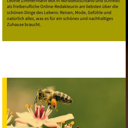
Leonie Zimmermann lebt in Norddeutschland und schreibt
als freiberufliche Online-Redakteurin am liebsten über die
schönen Dinge des Lebens: Reisen, Mode, Gefühle und
natürlich alles, was es für ein schönes und nachhaltiges
Zuhause braucht.