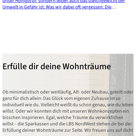
unser Honigbrot, sondern leider auch das Gleichgewicht der
Umwelt in Gefahr ist. Was wir dabei oft vergessen: Die
Honigbienen stellen nur einen Bruchteil der schützenswerten
Insektenarten dar. Wer in deinem Garten summt und wie das
auch so bleibt, erfährst du bei uns.
Erfülle dir deine Wohnträume
Ob minimalistisch oder weitläufig, Alt- oder Neubau, geteilt oder
ganz für dich allein: Das Glück vom eigenen Zuhause ist so
individuell wie du. Vielleicht weißt du schon genau, wie du leben
willst. Oder wir konnten dich mit unseren Wohnkonzepten ein
bisschen inspirieren. Egal, welche Träume du verwirklichen
willst – die Sparkassen und die LBS NordWest stehen dir bei der
Erfüllung deiner Wohnträume zur Seite. Wir freuen uns auf dich!