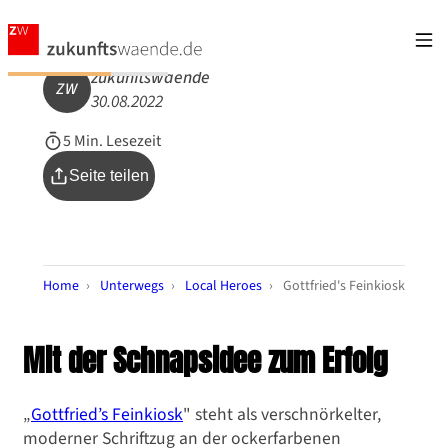
zukunftswaende
ZW
30.08.2022
5 Min. Lesezeit
Seite teilen
Home
›
Unterwegs
›
Local Heroes
›
Gottfried's Feinkiosk
Mit der Schnapsidee zum Erfolg
„
Gottfried’s Feinkiosk
" steht als verschnörkelter,
moderner Schriftzug an der ockerfarbenen