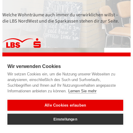
Welche Wohnträume auch immer du verwirklichen willst –
die LBS NordWest und die Sparkassen stehen dir zur Seite.
powered by
LBS NordWest
Bausparkasse der Sparkassen
Wir verwenden Cookies
Wir geben deiner Zukunft ein Zuhause.
Wir setzen Cookies ein, um die Nutzung unserer Webseiten zu
analysieren, einschließlich des Such und Surfverlaufs,
Suchbegriffen und Ihnen auf Ihr Nutzungsverhalten angepasste
Informationen anbieten zu können.
Lernen Sie mehr
Folge uns auf
Alle Cookies erlauben
Einstellungen
Sicherheit und Datenschutz (Instagram + Facebook)
Über uns
Sicherheit und Datenschutz
Impressum