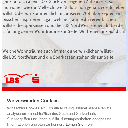
ganz für dich allein: Das Glück vom eigenen Zuhause ist so
individuell wie du. Vielleicht weißt du schon genau, wie du leben
willst. Oder wir konnten dich mit unseren Wohnkonzepten ein
bisschen inspirieren. Egal, welche Träume du verwirklichen
willst – die Sparkassen und die LBS NordWest stehen dir bei der
Erfüllung deiner Wohnträume zur Seite. Wir freuen uns auf dich!
Welche Wohnträume auch immer du verwirklichen willst –
die LBS NordWest und die Sparkassen stehen dir zur Seite.
powered by
LBS NordWest
Bausparkasse der Sparkassen
Wir verwenden Cookies
Wir geben deiner Zukunft ein Zuhause.
Wir setzen Cookies ein, um die Nutzung unserer Webseiten zu
analysieren, einschließlich des Such und Surfverlaufs,
Suchbegriffen und Ihnen auf Ihr Nutzungsverhalten angepasste
Informationen anbieten zu können.
Lernen Sie mehr