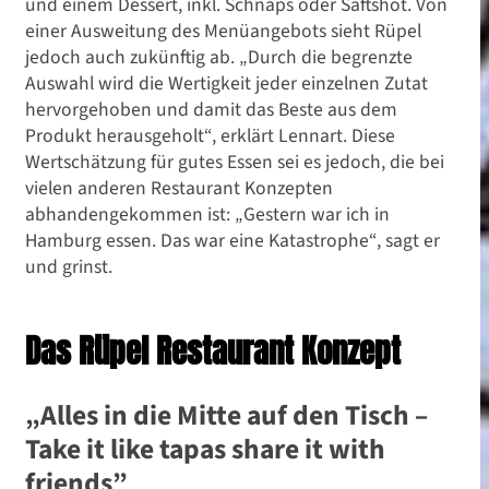
und einem Dessert, inkl. Schnaps oder Saftshot. Von
Freches Gemüse par
einer Ausweitung des Menüangebots sieht Rüpel
jedoch auch zukünftig ab. „Durch die begrenzte
excellence: Das Rüpel
Auswahl wird die Wertigkeit jeder einzelnen Zutat
hervorgehoben und damit das Beste aus dem
Restaurant Hannover
Produkt herausgeholt“, erklärt Lennart. Diese
Wertschätzung für gutes Essen sei es jedoch, die bei
vielen anderen Restaurant Konzepten
abhandengekommen ist: „Gestern war ich in
Hamburg essen. Das war eine Katastrophe“, sagt er
und grinst.
Das Rüpel Restaurant Konzept
„Alles in die Mitte auf den Tisch –
Take it like tapas share it with
friends”