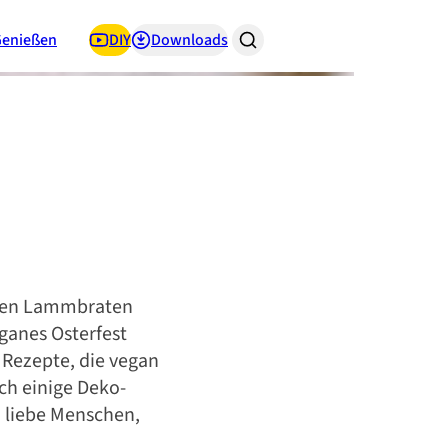
Genießen
DIY
Downloads
inen Lammbraten
eganes Osterfest
e Rezepte, die vegan
h einige Deko-
h liebe Menschen,