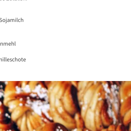
 Sojamilch
enmehl
nilleschote