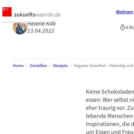
Wohnen
Helene Kilb
4 Mi
13.04.2022
Home
›
Genießen
›
Rezepte
›
Veganes Osterfest – Vielseitig un
Keine Schokoladen
essen: Wer selbst ni
eher traurig vor. Z
lebende Menschen 
Inspirationen, die
um Essen und Freud