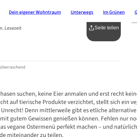
Dein eigener Wohntraum
Unterwegs
Im Grünen
n. Lesezeit
Seite teilen
d überraschend
hasen suchen, keine Eier anmalen und erst recht ke
cht auf tierische Produkte verzichtet, stellt sich ein v
u Unrecht! Denn mittlerweile gibt es etliche alternativ
mit gutem Gewissen genießen können. Fehlen nur noc
 das vegane Ostermenü perfekt machen – und natürlic
e miteinander zu teilen.