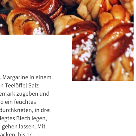
überraschend
n. Margarine in einem
 Teelöffel Salz
llemark zugeben und
nd ein feuchtes
durchkneten, in drei
legtes Blech legen,
gehen lassen. Mit
acken, bis er