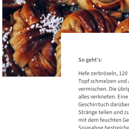
Veganes Osterfe
So geht's:
Hefe zerbröseln, 120 
Topf schmelzen und a
vermischen. Die übr
alles verkneten. Eine
Geschirrtuch darüber
Stränge teilen und z
mit dem feuchten Ge
Sojasahne bestreiche