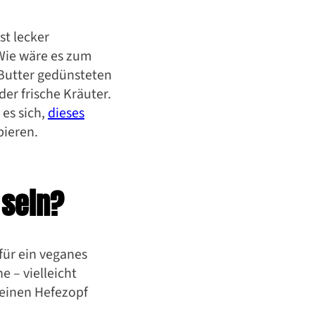
st lecker
 Wie wäre es zum
 Butter gedünsteten
er frische Kräuter.
es sich,
dieses
bieren.
 sein?
für ein veganes
 – vielleicht
 einen Hefezopf