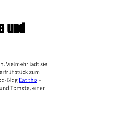
e und
h. Vielmehr lädt sie
terfrühstück zum
ood-Blog
Eat this
–
 und Tomate, einer