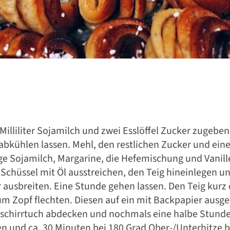
st – Vielseitig und 
Milliliter Sojamilch und zwei Esslöffel Zucker zugebe
bkühlen lassen. Mehl, den restlichen Zucker und einen
ige Sojamilch, Margarine, die Hefemischung und Vani
 Schüssel mit Öl ausstreichen, den Teig hineinlegen u
 ausbreiten. Eine Stunde gehen lassen. Den Teig kurz 
um Zopf flechten. Diesen auf ein mit Backpapier ausge
schirrtuch abdecken und nochmals eine halbe Stunde 
n und ca. 30 Minuten bei 180 Grad Ober-/Unterhitze b