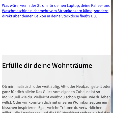
Was wäre, wenn der Strom für deinen Laptop, deine Kaffee- und
Waschmaschine nicht mehr vom Stromkonzern käme, sondern
direkt über deinen Balkon in deine Steckdose fließt? Du
könntest mit der richtigen Planung einer PV-Anlage einen Teil
deiner Stromkosten senken und einen Beitrag zum Klimaschutz
leisten. Eine Mini-Photovoltaik (PV)-Anlage, die auf dem Balkon,
Garagendach oder der Terrasse angebracht wird, ermöglicht dir,
deinen eigenen Strom im Alltag zu nutzen. Wie du deine PV-
Anlage selbst planst, erfährst du in diesem Artikel.
Erfülle dir deine Wohnträume
Ob minimalistisch oder weitläufig, Alt- oder Neubau, geteilt oder
ganz für dich allein: Das Glück vom eigenen Zuhause ist so
individuell wie du. Vielleicht weißt du schon genau, wie du leben
willst. Oder wir konnten dich mit unseren Wohnkonzepten ein
bisschen inspirieren. Egal, welche Träume du verwirklichen
willst – die Sparkassen und die LBS NordWest stehen dir bei der