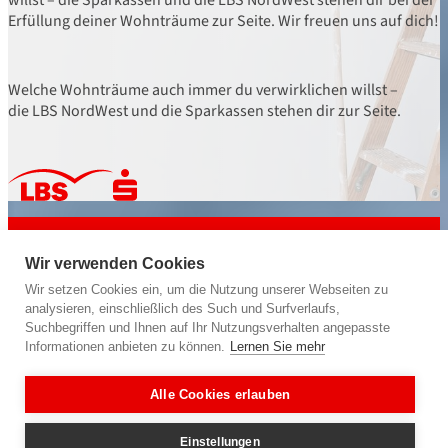
Erfüllung deiner Wohnträume zur Seite. Wir freuen uns auf dich!
Welche Wohnträume auch immer du verwirklichen willst –
die LBS NordWest und die Sparkassen stehen dir zur Seite.
powered by
LBS NordWest
Bausparkasse der Sparkassen
Wir verwenden Cookies
Wir geben deiner Zukunft ein Zuhause.
Wir setzen Cookies ein, um die Nutzung unserer Webseiten zu
analysieren, einschließlich des Such und Surfverlaufs,
Suchbegriffen und Ihnen auf Ihr Nutzungsverhalten angepasste
Informationen anbieten zu können.
Lernen Sie mehr
Folge uns auf
Alle Cookies erlauben
Einstellungen
Sicherheit und Datenschutz (Instagram + Facebook)
Über uns