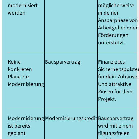
modernisiert
möglicherweise
werden
in deiner
Ansparphase von
Arbeitgeber oder
Förderungen
unterstützt.
Wohntraum modernisieren
Keine
Bausparvertrag
Finanzielles
konkreten
Sicherheitspolste
Immobilie modernisieren
Pläne zur
für dein Zuhause.
und intelligent finanzieren
Modernisierung
Und attraktive
Zinsen für dein
Projekt.
Modernisierung
Modernisierungskredit
Bausparvertrag
ist bereits
wird mit einem
geplant
tilgungsfreien