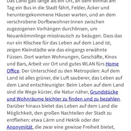
Das Land galt lange als ein Ort, an dem einmal am
Tag ein Bus in die Stadt fährt, Felder, Äcker und
heruntergekommene Häuser warten, und an dem
verschrobene Dorfbewohner:innen zwischen
zugezogenen Vorhängen durchlinsen, um
Neuankömmlinge misstrauisch zu beäugen. Dass das
nur ein Klischee für das Leben auf dem Land ist,
zeigen Kleinstädte wie das eingangs erwähnte
Füssen. Dort warten Wohnungen, Geschäfte, Kinos
und Bars, Arbeit vor Ort und gutes WLAN fürs
Home
Office
. Der Unterschied zu den Metropolen: Auf dem
Land ist alles grüner, die Luft sauberer, das Leben auf
dem Land entschleunigter. Beim Leben auf dem Land
sind die Wege kürzer, die Natur näher,
Grundstücke
und Wohnräume leichter zu finden und zu bezahlen
.
Darüber hinaus bietet das Leben auf dem Land die
Möglichkeit, den großen Nachteilen der Stadt zu
entfliehen: etwa Lärm und Hektik oder der
Anonymität
, die zwar eine gewisse Freiheit bietet,