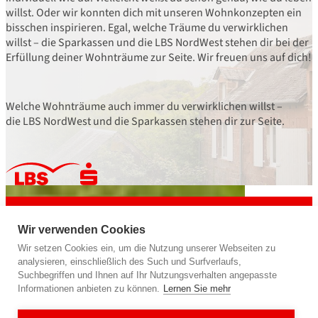
willst. Oder wir konnten dich mit unseren Wohnkonzepten ein
bisschen inspirieren. Egal, welche Träume du verwirklichen
willst – die Sparkassen und die LBS NordWest stehen dir bei der
Erfüllung deiner Wohnträume zur Seite. Wir freuen uns auf dich!
Welche Wohnträume auch immer du verwirklichen willst –
die LBS NordWest und die Sparkassen stehen dir zur Seite.
powered by
LBS NordWest
Bausparkasse der Sparkassen
Wir verwenden Cookies
Wir geben deiner Zukunft ein Zuhause.
Wir setzen Cookies ein, um die Nutzung unserer Webseiten zu
analysieren, einschließlich des Such und Surfverlaufs,
Suchbegriffen und Ihnen auf Ihr Nutzungsverhalten angepasste
Informationen anbieten zu können.
Lernen Sie mehr
Folge uns auf