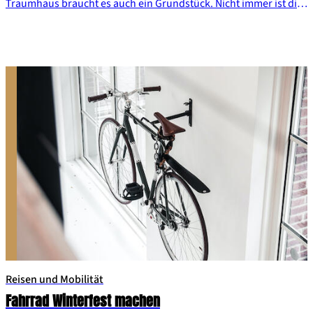
Traumhaus braucht es auch ein Grundstück. Nicht immer ist die
Grundstückssuche ganz einfach – doch viele Wege führen zum
Ziel. Wir haben mit LBS-Makler Ulrich Lenz darüber gesprochen,
wo du die Suche starten solltest, warum gerade junge Familien
unbedingt bei der Gemeindeverwaltung drängeln müssen und
was du vor dem Grundstückskauf unbedingt kontrollieren
solltest.
Reisen und Mobilität
Fahrrad Winterfest machen