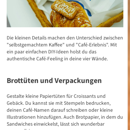
Die kleinen Details machen den Unterschied zwischen
"selbstgemachtem Kaffee" und "Café-Erlebnis". Mit
ein paar einfachen DIY-Ideen holst du das
authentische Café-Feeling in deine vier Wände.
Feste feiern
Pop-Up Café zuhause:
Brottüten und Verpackungen
Verwandle dein
Gestalte kleine Papiertüten für Croissants und
Wohnzimmer in dein
Gebäck. Du kannst sie mit Stempeln bedrucken,
Lieblingscafé
deinen Café-Namen darauf schreiben oder kleine
Illustrationen hinzufügen. Auch Brotpapier, in dem du
Sandwiches einwickelst, lässt sich wunderbar