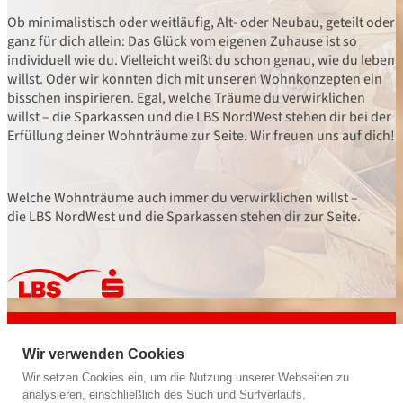
Ob minimalistisch oder weitläufig, Alt- oder Neubau, geteilt oder
ganz für dich allein: Das Glück vom eigenen Zuhause ist so
individuell wie du. Vielleicht weißt du schon genau, wie du leben
willst. Oder wir konnten dich mit unseren Wohnkonzepten ein
bisschen inspirieren. Egal, welche Träume du verwirklichen
willst – die Sparkassen und die LBS NordWest stehen dir bei der
Erfüllung deiner Wohnträume zur Seite. Wir freuen uns auf dich!
Welche Wohnträume auch immer du verwirklichen willst –
die LBS NordWest und die Sparkassen stehen dir zur Seite.
powered by
LBS NordWest
Bausparkasse der Sparkassen
Wir verwenden Cookies
Wir geben deiner Zukunft ein Zuhause.
Wir setzen Cookies ein, um die Nutzung unserer Webseiten zu
analysieren, einschließlich des Such und Surfverlaufs,