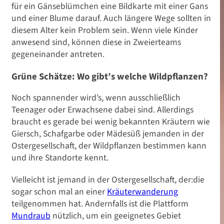
Action für Ostern: Ob
für ein Gänseblümchen eine Bildkarte mit einer Gans
und einer Blume darauf. Auch längere Wege sollten in
Eiersuche oder leckere
diesem Alter kein Problem sein. Wenn viele Kinder
anwesend sind, können diese in Zweierteams
Schatzjagd
gegeneinander antreten.
Grüne Schätze: Wo gibt’s welche Wildpflanzen?
Noch spannender wird’s, wenn ausschließlich
Teenager oder Erwachsene dabei sind. Allerdings
braucht es gerade bei wenig bekannten Kräutern wie
Giersch, Schafgarbe oder Mädesüß jemanden in der
Ostergesellschaft, der Wildpflanzen bestimmen kann
und ihre Standorte kennt.
Vielleicht ist jemand in der Ostergesellschaft, der:die
sogar schon mal an einer
Kräuterwanderung
teilgenommen hat. Andernfalls ist die Plattform
Mundraub
nützlich, um ein geeignetes Gebiet