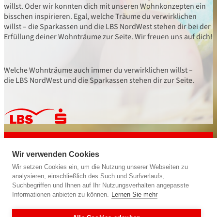
willst. Oder wir konnten dich mit unseren Wohnkonzepten ein
bisschen inspirieren. Egal, welche Träume du verwirklichen
willst – die Sparkassen und die LBS NordWest stehen dir bei der
Erfüllung deiner Wohnträume zur Seite. Wir freuen uns auf dich!
Welche Wohnträume auch immer du verwirklichen willst –
die LBS NordWest und die Sparkassen stehen dir zur Seite.
powered by
LBS NordWest
Bausparkasse der Sparkassen
Wir verwenden Cookies
Wir geben deiner Zukunft ein Zuhause.
Wir setzen Cookies ein, um die Nutzung unserer Webseiten zu
analysieren, einschließlich des Such und Surfverlaufs,
Suchbegriffen und Ihnen auf Ihr Nutzungsverhalten angepasste
Informationen anbieten zu können.
Lernen Sie mehr
Folge uns auf