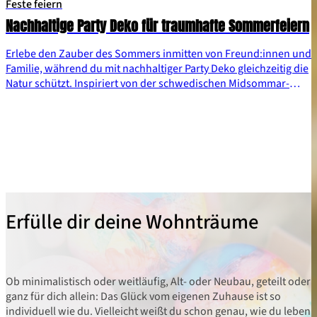
Feste feiern
Nachhaltige Party Deko für traumhafte Sommerfeiern
Erlebe den Zauber des Sommers inmitten von Freund:innen und
Familie, während du mit nachhaltiger Party Deko gleichzeitig die
Natur schützt. Inspiriert von der schwedischen Midsommar-
Tradition präsentieren wir dir Ideen, wie du deine nächste Party
nachhaltig gestalten kannst.
Erfülle dir deine Wohnträume
Ob minimalistisch oder weitläufig, Alt- oder Neubau, geteilt oder
ganz für dich allein: Das Glück vom eigenen Zuhause ist so
individuell wie du. Vielleicht weißt du schon genau, wie du leben