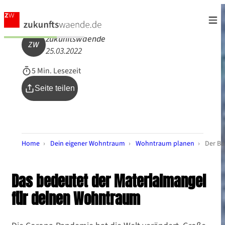
zukunftswaende
ZW
25.03.2022
5 Min. Lesezeit
Seite teilen
Home
›
Dein eigener Wohntraum
›
Wohntraum planen
›
Der Ba
Das bedeutet der Materialmangel
für deinen Wohntraum