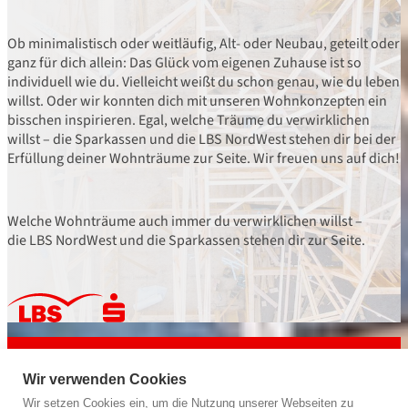
Ob minimalistisch oder weitläufig, Alt- oder Neubau, geteilt oder
ganz für dich allein: Das Glück vom eigenen Zuhause ist so
individuell wie du. Vielleicht weißt du schon genau, wie du leben
willst. Oder wir konnten dich mit unseren Wohnkonzepten ein
bisschen inspirieren. Egal, welche Träume du verwirklichen
willst – die Sparkassen und die LBS NordWest stehen dir bei der
Erfüllung deiner Wohnträume zur Seite. Wir freuen uns auf dich!
Welche Wohnträume auch immer du verwirklichen willst –
die LBS NordWest und die Sparkassen stehen dir zur Seite.
powered by
LBS NordWest
Bausparkasse der Sparkassen
Wir verwenden Cookies
Wir geben deiner Zukunft ein Zuhause.
Wir setzen Cookies ein, um die Nutzung unserer Webseiten zu